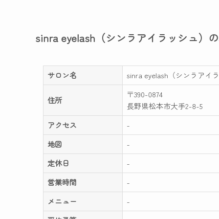
sinra eyelash（シンラアイラッシュ
サロン名
sinra eyelash（シンラア
〒390-0874
住所
長野県松本市大手2-8-5
アクセス
-
地図
-
定休日
-
営業時間
-
メニュー
-