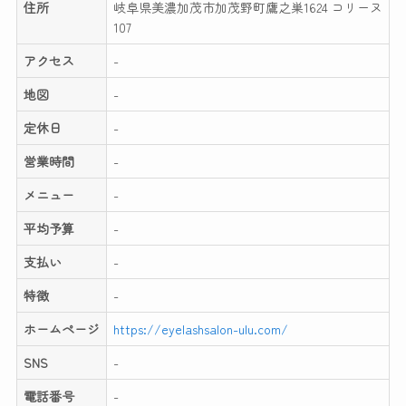
住所
岐阜県美濃加茂市加茂野町鷹之巣1624 コリーヌ
107
アクセス
-
地図
-
定休日
-
営業時間
-
メニュー
-
平均予算
-
支払い
-
特徴
-
ホームページ
https://eyelashsalon-ulu.com/
SNS
-
電話番号
-