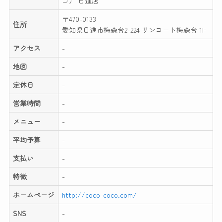
コ） 日進店
〒470-0133
住所
愛知県日進市梅森台2-224 サンコート梅森台 1F
アクセス
-
地図
-
定休日
-
営業時間
-
メニュー
-
平均予算
-
支払い
-
特徴
-
ホームページ
http://coco-coco.com/
SNS
-