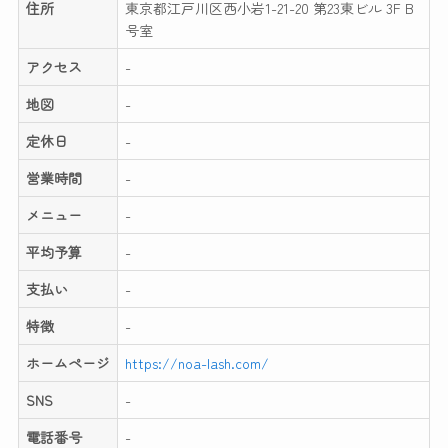
住所
東京都江戸川区西小岩1-21-20 第23東ビル 3F B
号室
アクセス
-
地図
-
定休日
-
営業時間
-
メニュー
-
平均予算
-
支払い
-
特徴
-
ホームページ
https://noa-lash.com/
SNS
-
電話番号
-