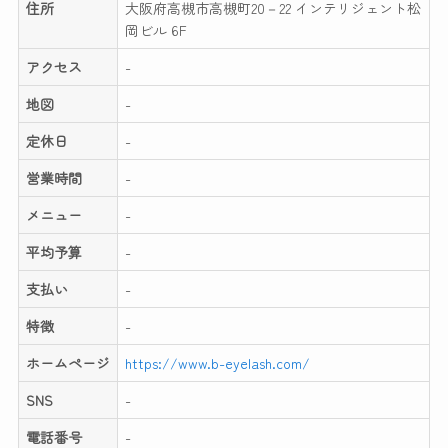
住所
大阪府高槻市高槻町20－22 インテリジェント松
岡ビル 6F
アクセス
-
地図
-
定休日
-
営業時間
-
メニュー
-
平均予算
-
支払い
-
特徴
-
ホームページ
https://www.b-eyelash.com/
SNS
-
電話番号
-