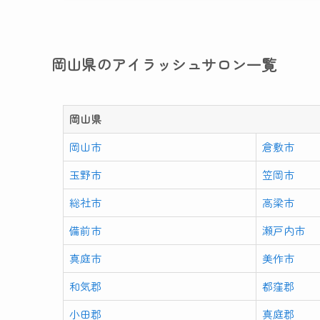
岡山県のアイラッシュサロン一覧
岡山県
岡山市
倉敷市
玉野市
笠岡市
総社市
高梁市
備前市
瀬戸内市
真庭市
美作市
和気郡
都窪郡
小田郡
真庭郡