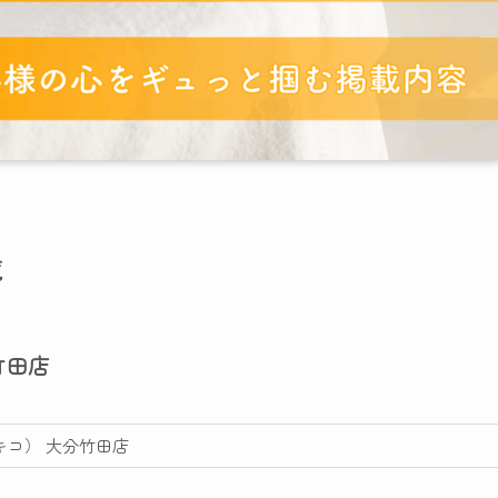
覧
竹田店
アキコ） 大分竹田店