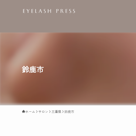
鈴鹿市
ホーム
サロン
三重県
鈴鹿市