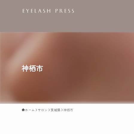
神栖市
ホーム
サロン
茨城県
神栖市