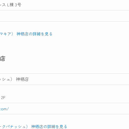
ス L棟 3号
A（マキア） 神栖店の詳細を見る
栖店
ナッシュ） 神栖店
2F
.com/
he（シークパナッシュ） 神栖店の詳細を見る