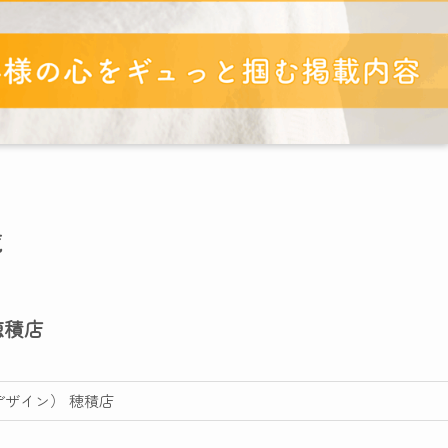
覧
穂積店
ドデザイン） 穂積店