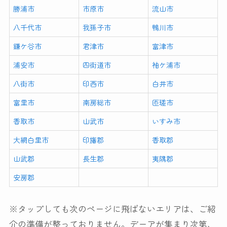
勝浦市
市原市
流山市
八千代市
我孫子市
鴨川市
鎌ケ谷市
君津市
富津市
浦安市
四街道市
袖ケ浦市
八街市
印西市
白井市
富里市
南房総市
匝瑳市
香取市
山武市
いすみ市
大網白里市
印旛郡
香取郡
山武郡
長生郡
夷隅郡
安房郡
※タップしても次のページに飛ばないエリアは、ご紹
介の準備が整っておりません。デーアが集まり次第、