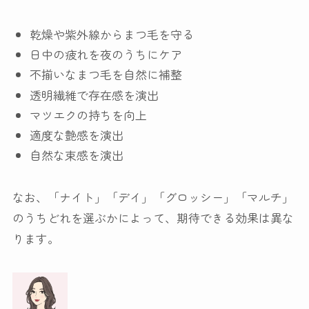
乾燥や紫外線からまつ毛を守る
日中の疲れを夜のうちにケア
不揃いなまつ毛を自然に補整
透明繊維で存在感を演出
マツエクの持ちを向上
適度な艶感を演出
自然な束感を演出
なお、「ナイト」「デイ」「グロッシー」「マルチ」
のうちどれを選ぶかによって、期待できる効果は異な
ります。