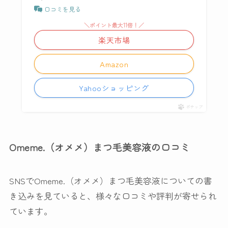
口コミを見る
＼ポイント最大11倍！／
楽天市場
Amazon
Yahooショッピング
ポチップ
Omeme.（オメメ）まつ毛美容液の口コミ
SNSでOmeme.（オメメ）まつ毛美容液についての書
き込みを見ていると、様々な口コミや評判が寄せられ
ています。