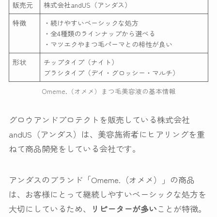
販売元
株式会社andUS（アンダス）
特徴
・続けやすいベーシックな処方
・全4種類のラインナップから選べる
・マツエクやまつ毛パーマとの相性が良い
形状
チップタイプ（ナイト）
ブラシタイプ（デイ・グロッシー・マルチ）
Omeme.（オメメ）まつ毛美容液の基本情報
グロウアンドプロテクトを販売している株式会社
andUS（アンダス）は、美容施術者にヒアリングを重
ねて商品開発をしている会社です。
アンダスのブランド「Omeme.（オメメ）」の商品
は、お客様にとって
継続しやすいベーシックな処方
を
大切にしているため、
リピーターが多い
ことが特徴。