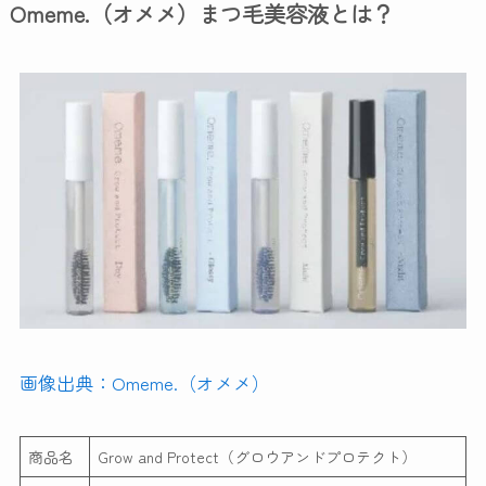
Omeme.（オメメ）まつ毛美容液とは？
画像出典：Omeme.（オメメ）
商品名
Grow and Protect（グロウアンドプロテクト）