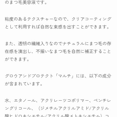
のまつ毛美容液です。
粘度のあるテクスチャーなので、クリアコーティング
として利用すれば
自然な束感
を出すことができます。
また、
透明の繊維入り
なのでナチュラルにまつ毛の存
在感を演出し、不揃いなまつ毛を自然に補正すること
ができます。
グロウアンドプロテクト「マルチ」には、以下の成分
が含まれています。
水、エタノール、アクリレーツコポリマー、ペンチレ
ングリコール、（ジメチルアクリルアミド/アクリル
酸ヒドロキシエチル/アクリル酸メトキシエチル）コ