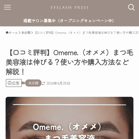
掲載サロン募集中（オープニングキャンペーン中）
ホーム
未分類
【口コミ評判】Omeme.（オメメ）まつ毛美容液は伸びる？使い方や購入
【口コミ評判】Omeme.（オメメ）まつ毛
美容液は伸びる？使い方や購入方法など
解説！
広告
未分類
2024年6月20日