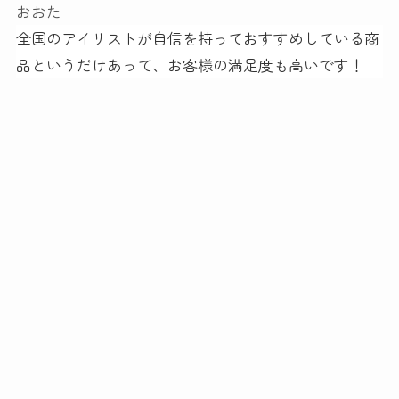
おおた
全国のアイリストが自信を持っておすすめしている商
品というだけあって、お客様の満足度も高いです！