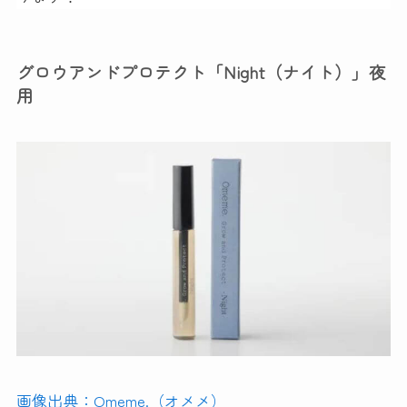
グロウアンドプロテクト「Night（ナイト）」夜
用
画像出典：Omeme.（オメメ）