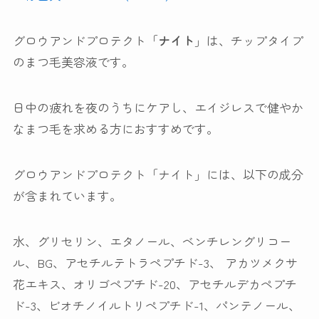
グロウアンドプロテクト「
ナイト
」は、チップタイプ
のまつ毛美容液です。
日中の疲れを
夜のうちにケア
し、エイジレスで健やか
なまつ毛を求める方におすすめです。
グロウアンドプロテクト「ナイト」には、以下の成分
が含まれています。
水、グリセリン、エタノール、ベンチレングリコー
ル、BG、アセチルテトラペプチド-3、 アカツメクサ
花エキス、オリゴペプチド-20、アセチルデカペプチ
ド-3、ビオチノイルトリペプチド-1、パンテノール、