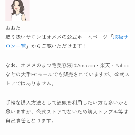
おおた
取り扱いサロンはオメメの公式ホームページ「
取扱サ
ロン一覧
」からご覧いただけます！
なお、オメメのまつ毛美容液はAmazon・楽天・Yahoo
などの大手ECモールでも販売されていますが、公式ス
トアではありません。
手軽な購入方法として通販を利用したい方も多いかと
思いますが、公式ストアでないため購入トラブル等は
自己責任となります。