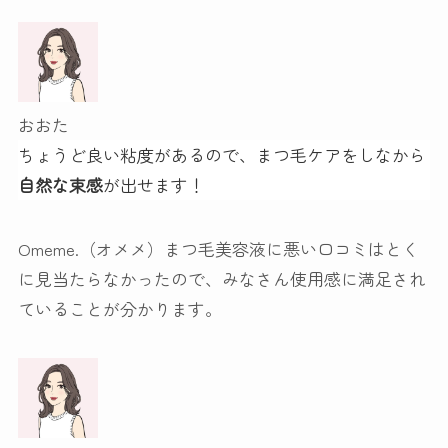
おおた
ちょうど良い粘度があるので、まつ毛ケアをしなから
自然な束感
が出せます！
Omeme.（オメメ）まつ毛美容液に悪い口コミはとく
に見当たらなかったので、みなさん使用感に満足され
ていることが分かります。