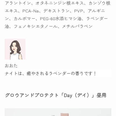
アラントイン、オタネニンジン根エキス、カンゾウ根
エキス、PCA-Na、デキストラン、PVP、アルギニ
ン、カルボマー、PEG-60水添ヒマシ油、ラベンダー
油、フェノキシエタノール、メチルパラベン
おおた
ナイトは、癒やされるラベンダーの香りです！
グロウアンドプロテクト「Day（デイ）」昼用