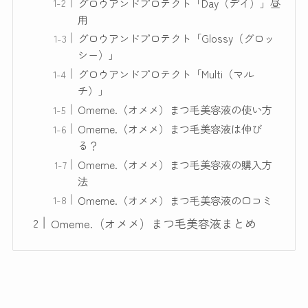
グロウアンドプロテクト「Day（デイ）」昼
用
グロウアンドプロテクト「Glossy（グロッ
シー）」
グロウアンドプロテクト「Multi（マル
チ）」
Omeme.（オメメ）まつ毛美容液の使い方
Omeme.（オメメ）まつ毛美容液は伸び
る？
Omeme.（オメメ）まつ毛美容液の購入方
法
Omeme.（オメメ）まつ毛美容液の口コミ
Omeme.（オメメ）まつ毛美容液まとめ