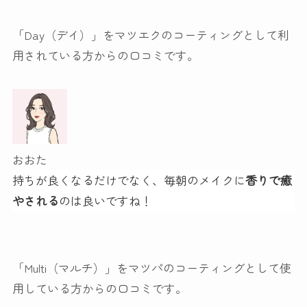
「Day（デイ）」を
マツエクのコーティングとして利
用
されている方からの口コミです。
おおた
持ちが良くなるだけでなく、毎朝のメイクに
香りで癒
やされる
のは良いですね！
「Multi（マルチ）」を
マツパのコーティング
として使
用している方からの口コミです。