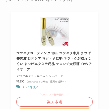
マツエクコーティング 10ml マツエク専用 まつげ
美容液 目元ケア マツエクに艶 マツエクが取れに
くい まつげエクステ用品 サロンで大好評 IOVVア
イオーブ
まつげエクステ専門店シャレパーク
¥1,590
（2026/06/26 21:01時点 | 楽天市場調べ）
口コミを見る
＼ポイント最大11倍！／
楽天市場